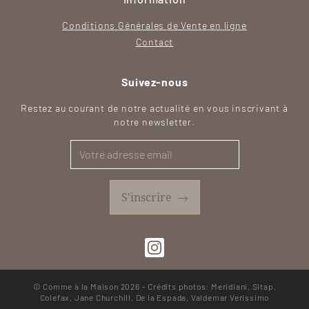
Conditions Générales de Vente en ligne
Contact
Suivez-nous
Restez au courant de notre actualité en vous inscrivant à
notre newsletter.
S'inscrire
→
SVG
© Comme à la Maison 2026 - Crédits photos: Meridiani, Sitap,
Colefax, Jane Churchill, De la Espada, Valdemar Verissimo