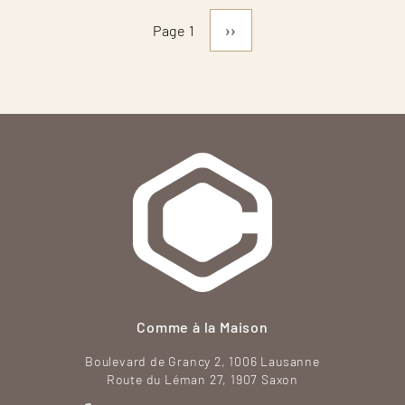
Page
››
PAGINATION
Page 1
suivante
Comme à la Maison
Boulevard de Grancy 2, 1006 Lausanne
Route du Léman 27, 1907 Saxon