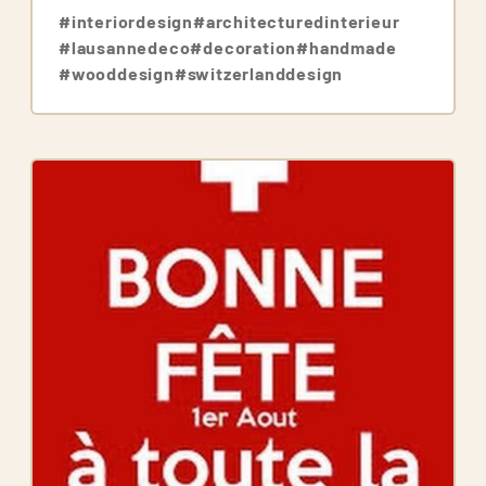
#interiordesign
#architecturedinterieur
#lausannedeco
#decoration
#handmade
#wooddesign
#switzerlanddesign
Image