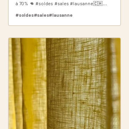
à 70% 👊 #soldes #sales #lausanne🇨🇭...
#soldes
#sales
#lausanne
Image