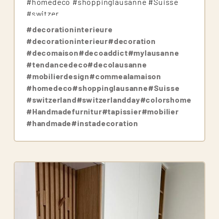
#homedeco #shoppinglausanne #Suisse
#switzer...
#decorationinterieure
#decorationinterieur
#decoration
#decomaison
#decoaddict
#mylausanne
#tendancedeco
#decolausanne
#mobilierdesign
#commealamaison
#homedeco
#shoppinglausanne
#Suisse
#switzerland
#switzerlandday
#colorshome
#Handmadefurnitur
#tapissier
#mobilier
#handmade
#instadecoration
Image